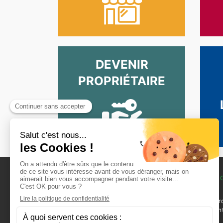
DEVENIR
PROPRIÉTAIRE
L’OFFICE
VOTRE RECHER
Qui sommes-nous ?
Louer un logement
L’organisation
Nos locaux commer
Notre patrimoine
disponibles à la ven
Recrutement
location