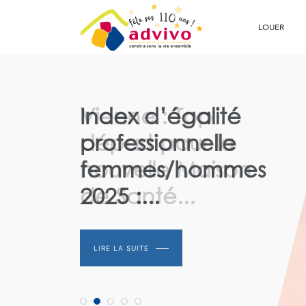
Ouvrir le Chatbot
LOUER
Index d’égalité
professionnelle
femmes/hommes
2025 :...
LIRE LA SUITE
LIRE LA SUITE
LIRE LA SUITE
LIRE LA SUITE
LIRE LA SUITE