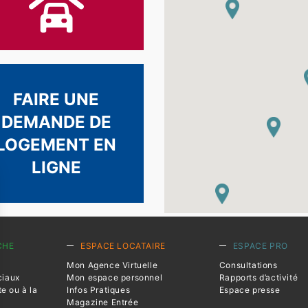
FAIRE UNE
DEMANDE DE
LOGEMENT EN
LIGNE
CHE
ESPACE LOCATAIRE
ESPACE PRO
Mon Agence Virtuelle
Consultations
ciaux
Mon espace personnel
Rapports d’activité
te ou à la
Infos Pratiques
Espace presse
Magazine Entrée