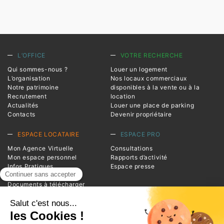
L’OFFICE
VOTRE RECHERCHE
Qui sommes-nous ?
Louer un logement
L’organisation
Nos locaux commerciaux
Notre patrimoine
disponibles à la vente ou à la
Recrutement
location
Actualités
Louer une place de parking
Contacts
Devenir propriétaire
ESPACE LOCATAIRE
ESPACE PRO
Mon Agence Virtuelle
Consultations
Mon espace personnel
Rapports d’activité
Infos Pratiques
Espace presse
Magazine Entrée
Documents à télécharger
Foire aux questions
INFORMATIONS