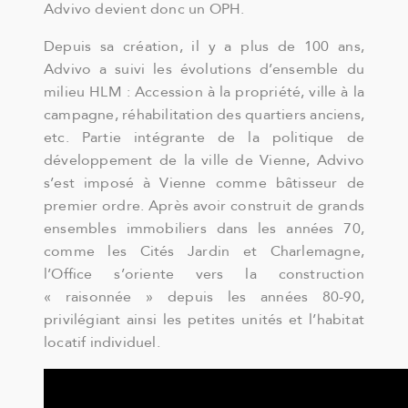
Advivo devient donc un OPH.
Depuis sa création, il y a plus de 100 ans,
Advivo a suivi les évolutions d’ensemble du
milieu HLM : Accession à la propriété, ville à la
campagne, réhabilitation des quartiers anciens,
etc. Partie intégrante de la politique de
développement de la ville de Vienne, Advivo
s’est imposé à Vienne comme bâtisseur de
premier ordre. Après avoir construit de grands
ensembles immobiliers dans les années 70,
comme les Cités Jardin et Charlemagne,
l’Office s’oriente vers la construction
« raisonnée » depuis les années 80-90,
privilégiant ainsi les petites unités et l’habitat
locatif individuel.