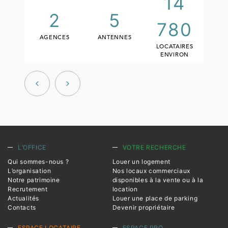
14
48%
2
5
780
BÉNÉFICIAIRES
AGENCES
ANTENNES
APL
LOCATAIRES
ENVIRON
L’OFFICE
VOTRE RECHERCHE
Qui sommes-nous ?
Louer un logement
L’organisation
Nos locaux commerciaux
Notre patrimoine
disponibles à la vente ou à la
Recrutement
location
Actualités
Louer une place de parking
Contacts
Devenir propriétaire
ESPACE LOCATAIRE
ESPACE PRO