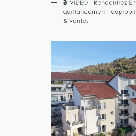
🎬 VIDÉO : Rencontrez Em
quittancement, copropr
& ventes