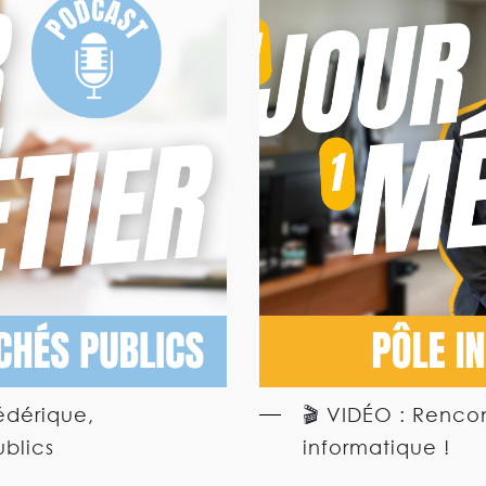
édérique,
🎬 VIDÉO : Rencon
blics
informatique !