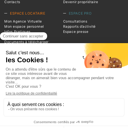
Contacts
Devenir propriétaire
ESPACE LOCATAIRE
ESPACE PRO
Mon Agence Virtuelle
Consultations
Mon espace personnel
Rapports d’activité
Infos Pratiques
Espace presse
Magazine Entrée
Documents à télécharger
Foire aux questions
INFORMATIONS
Advivo
1 square de la Resistance
BP 20124
38209 Vienne Cedex
Téléphone : 04 74 78 39 00
Plan du site
Glossaire
Mentions légales
Politique de Protection des Données
Espace réservé I Se connecter