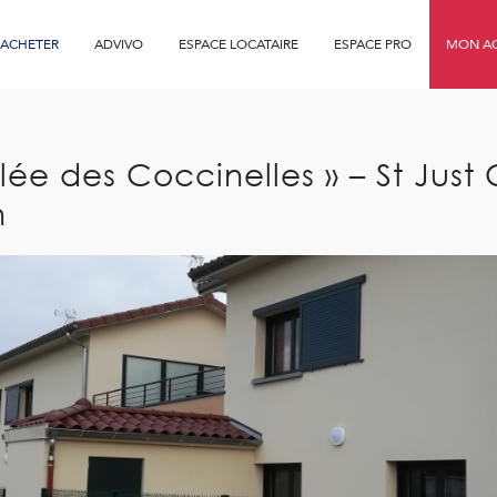
ACHETER
ADVIVO
ESPACE LOCATAIRE
ESPACE PRO
MON AG
ée des Coccinelles » – St Just C
n