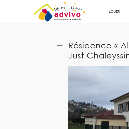
Ouvrir le Chatbot
LOUER
Résidence « All
Just Chaleyssi