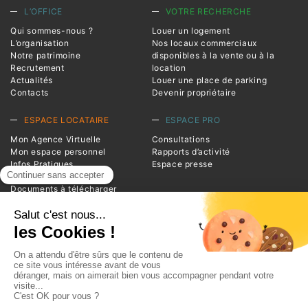
L’OFFICE
VOTRE RECHERCHE
Qui sommes-nous ?
Louer un logement
L’organisation
Nos locaux commerciaux
Notre patrimoine
disponibles à la vente ou à la
Recrutement
location
Actualités
Louer une place de parking
Contacts
Devenir propriétaire
ESPACE LOCATAIRE
ESPACE PRO
Mon Agence Virtuelle
Consultations
Mon espace personnel
Rapports d’activité
Infos Pratiques
Espace presse
Magazine Entrée
Documents à télécharger
Foire aux questions
INFORMATIONS
Advivo
1 square de la Resistance
BP 20124
38209 Vienne Cedex
Téléphone : 04 74 78 39 00