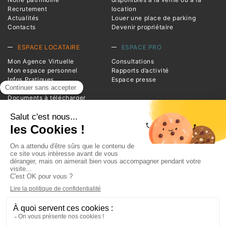
Recrutement
location
Actualités
Louer une place de parking
Contacts
Devenir propriétaire
ESPACE LOCATAIRE
ESPACE PRO
Mon Agence Virtuelle
Consultations
Mon espace personnel
Rapports d’activité
Infos Pratiques
Espace presse
Magazine Entrée
Documents à télécharger
Foire aux questions
INFORMATIONS
Advivo
1 square de la Resistance
BP 20124
38209 Vienne Cedex
Téléphone : 04 74 78 39 00
Plan du site
Glossaire
Mentions légales
Politique de Protection des Données