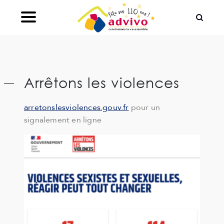
Ouvrir le Chatbot
Arrêtons les violences
arretonslesviolences.gouv.fr
pour un
signalement en ligne