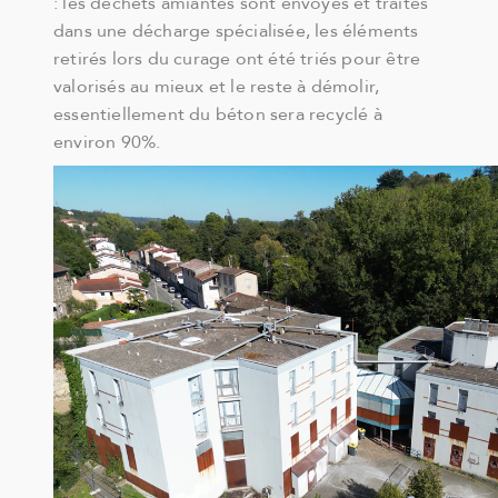
: les déchets amiantés sont envoyés et traités
dans une décharge spécialisée, les éléments
retirés lors du curage ont été triés pour être
valorisés au mieux et le reste à démolir,
essentiellement du béton sera recyclé à
environ 90%.