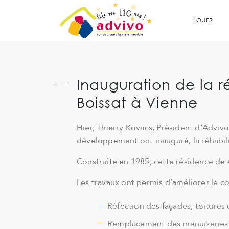
Ouvrir le Chatbot
LOUER
Inauguration de la r
Boissat à Vienne
Hier, Thierry Kovacs, Président d’Adviv
développement ont inauguré, la réhabilit
Construite en 1985, cette résidence de
Les travaux ont permis d’améliorer le conf
Réfection des façades, toitures 
Remplacement des menuiseries