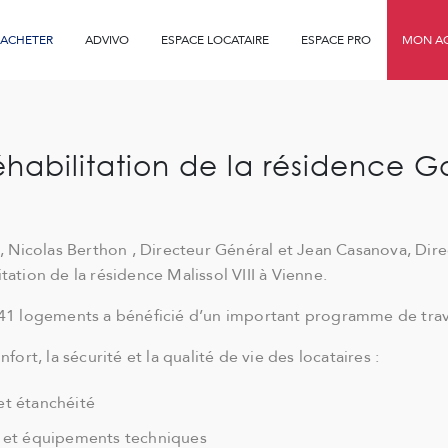
ACHETER
ADVIVO
ESPACE LOCATAIRE
ESPACE PRO
MON AG
éhabilitation de la résidence Ga
o, Nicolas Berthon , Directeur Général et Jean Casanova, Dir
ation de la résidence Malissol VIII à Vienne.
 41 logements a bénéficié d’un important programme de tra
ort, la sécurité et la qualité de vie des locataires :
et étanchéité
 et équipements techniques