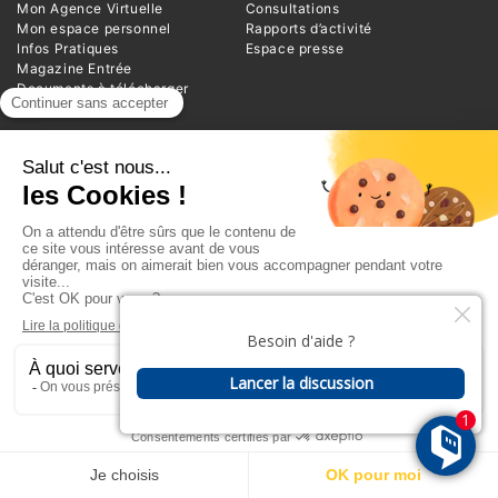
Mon Agence Virtuelle
Consultations
Mon espace personnel
Rapports d’activité
Infos Pratiques
Espace presse
Magazine Entrée
Documents à télécharger
Foire aux questions
INFORMATIONS
Advivo
1 square de la Resistance
BP 20124
38209 Vienne Cedex
Téléphone : 04 74 78 39 00
Plan du site
Glossaire
Mentions légales
Politique de Protection des Données
Espace réservé I Se connecter