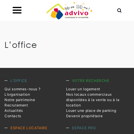
Ouvrir le Chatbot
L’office
L’OFFICE
VOTRE RECHERCHE
Qui sommes-nous ?
Louer un logement
L’organisation
Nos locaux commerciaux
Notre patrimoine
disponibles à la vente ou à la
Recrutement
location
Actualités
Louer une place de parking
Contacts
Devenir propriétaire
ESPACE LOCATAIRE
ESPACE PRO