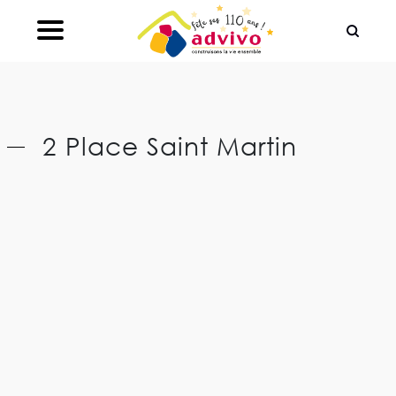
Ouvrir le Chatbot
2 Place Saint Martin