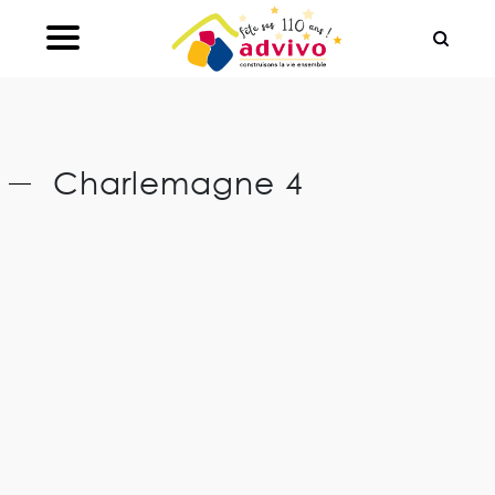
Ouvrir le Chatbot
Charlemagne 4