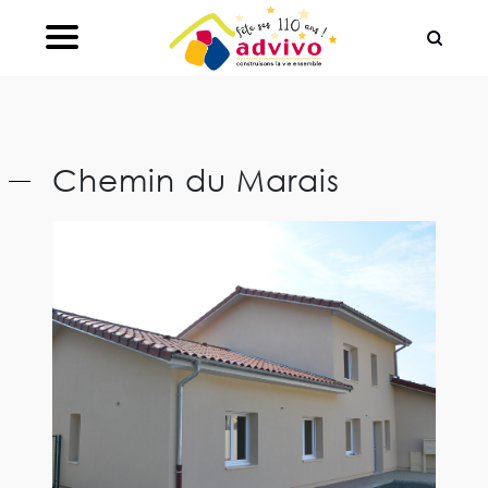
Ouvrir le Chatbot
Chemin du Marais