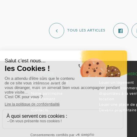
TOUS LES ARTICLES
L’OFFICE
VOTRE RECHER
Qui sommes-nous ?
Louer un logement
L’organisation
Nos locaux commer
Notre patrimoine
disponibles à la ven
Recrutement
location
Actualités
Louer une place de 
Contacts
Devenir propriétaire