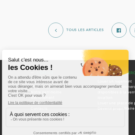
TOUS LES ARTICLES
L’OFFICE
VOTRE RECHER
Qui sommes-nous ?
Louer un logement
L’organisation
Nos locaux commer
Notre patrimoine
disponibles à la ven
Recrutement
location
Actualités
Louer une place de 
Contacts
Devenir propriétaire