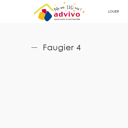
Ouvrir le Chatbot
LOUER
Faugier 4