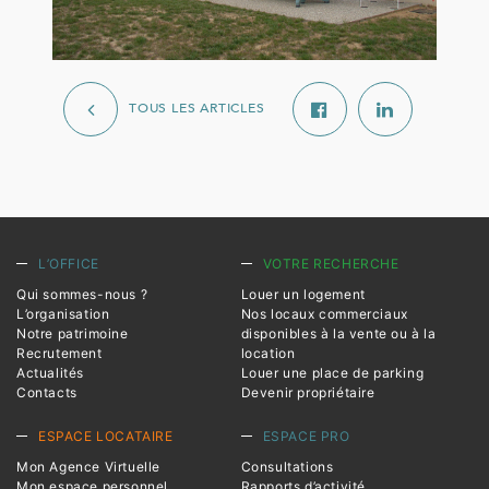
TOUS LES ARTICLES
L’OFFICE
VOTRE RECHERCHE
Qui sommes-nous ?
Louer un logement
L’organisation
Nos locaux commerciaux
Notre patrimoine
disponibles à la vente ou à la
Recrutement
location
Actualités
Louer une place de parking
Contacts
Devenir propriétaire
ESPACE LOCATAIRE
ESPACE PRO
Mon Agence Virtuelle
Consultations
Mon espace personnel
Rapports d’activité