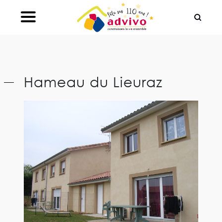
Ouvrir le Chatbot
Hameau du Lieuraz