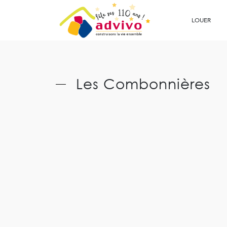
Ouvrir le Chatbot
LOUER
Les Combonnières