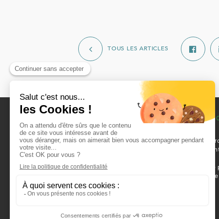
TOUS LES ARTICLES
L’OFFICE
VOTRE RECHER
Qui sommes-nous ?
Louer un logement
L’organisation
Nos locaux commer
Notre patrimoine
disponibles à la ven
Recrutement
location
Actualités
Louer une place de 
Contacts
Devenir propriétaire