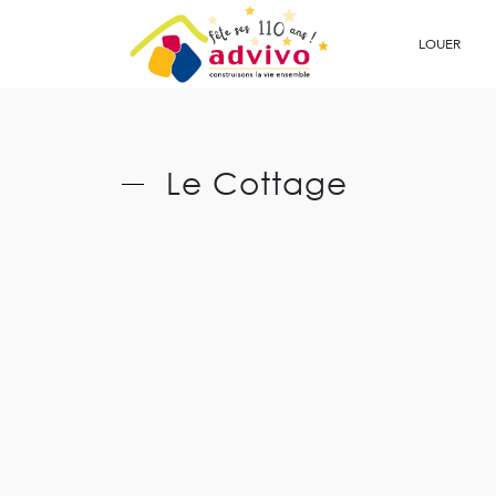
Ouvrir le Chatbot
LOUER
Le Cottage