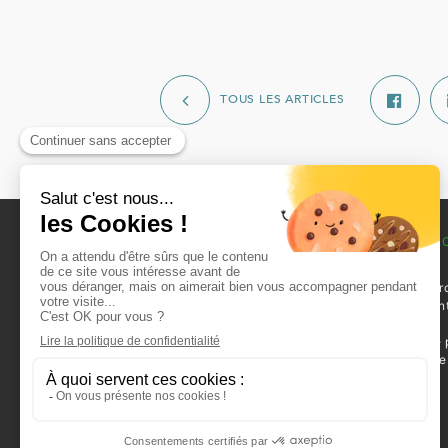
TOUS LES ARTICLES
L’OFFICE
VOTRE RECHER
Qui sommes-nous ?
Louer un logement
L’organisation
Nos locaux commer
Notre patrimoine
disponibles à la ven
Recrutement
location
Actualités
Louer une place de 
Contacts
Devenir propriétaire