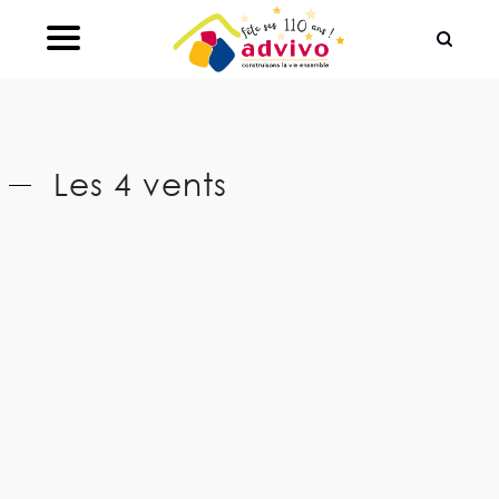
Ouvrir le Chatbot
Les 4 vents