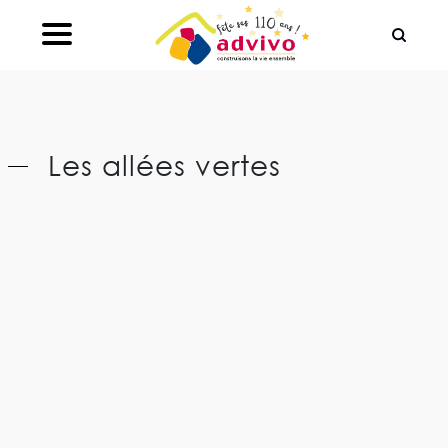
Ouvrir le Chatbot
Les allées vertes