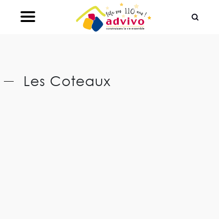
Ouvrir le Chatbot
Les Coteaux