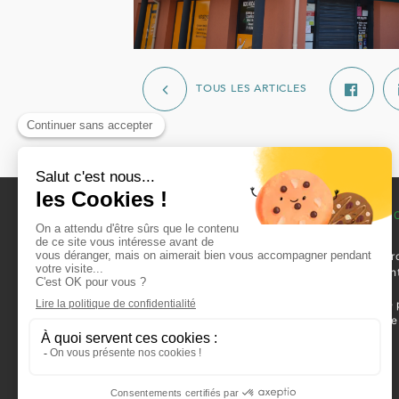
TOUS LES ARTICLES
L’OFFICE
VOTRE RECHER
Qui sommes-nous ?
Louer un logement
L’organisation
Nos locaux commer
Notre patrimoine
disponibles à la ven
Recrutement
location
Actualités
Louer une place de 
Contacts
Devenir propriétaire