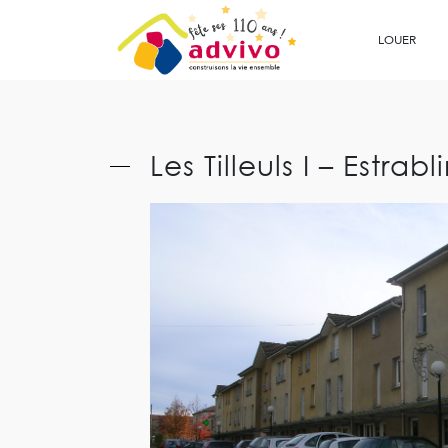
Ouvrir le Chatbot
LOUER
Les Tilleuls I – Estrabl