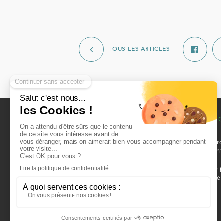
TOUS LES ARTICLES
L’OFFICE
VOTRE RECHER
Qui sommes-nous ?
Louer un logement
L’organisation
Nos locaux commer
Notre patrimoine
disponibles à la ven
Recrutement
location
Actualités
Louer une place de 
Contacts
Devenir propriétaire