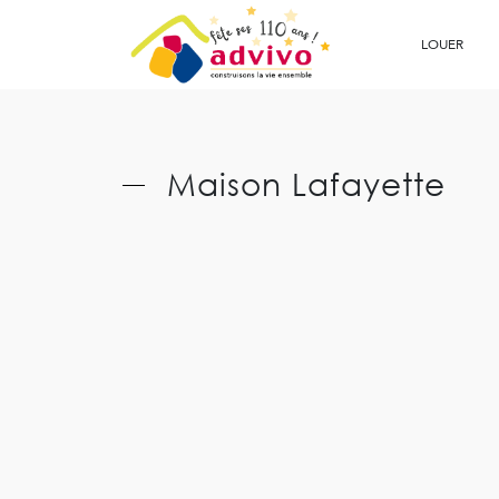
Ouvrir le Chatbot
LOUER
Maison Lafayette