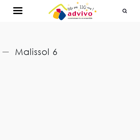
Ouvrir le Chatbot
Malissol 6