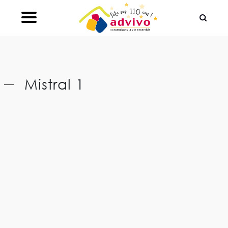
Ouvrir le Chatbot
Mistral 1