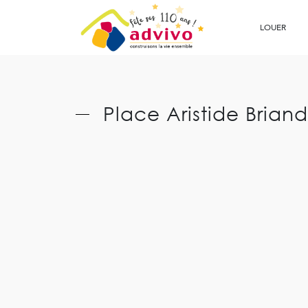
Ouvrir le Chatbot
LOUER
Place Aristide Briand