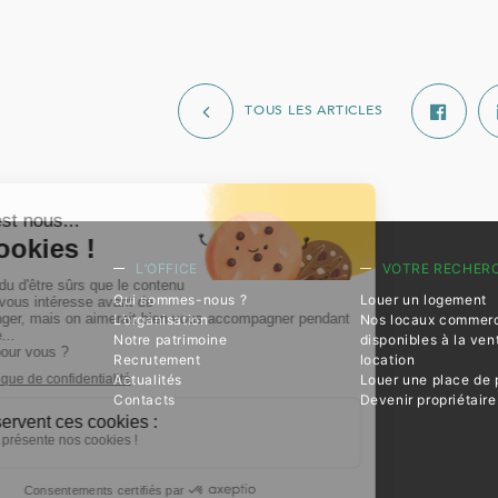
TOUS LES ARTICLES
L’OFFICE
VOTRE RECHER
Qui sommes-nous ?
Louer un logement
L’organisation
Nos locaux commer
Notre patrimoine
disponibles à la ven
Recrutement
location
Actualités
Louer une place de 
Contacts
Devenir propriétaire