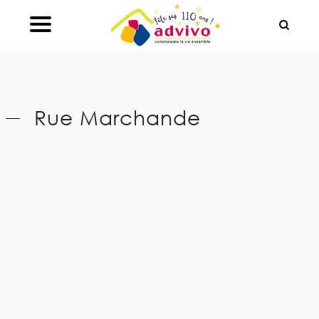
Ouvrir le Chatbot
Rue Marchande