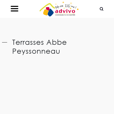
Ouvrir le Chatbot
Terrasses Abbe
Peyssonneau