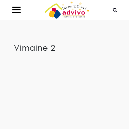
Ouvrir le Chatbot
Vimaine 2