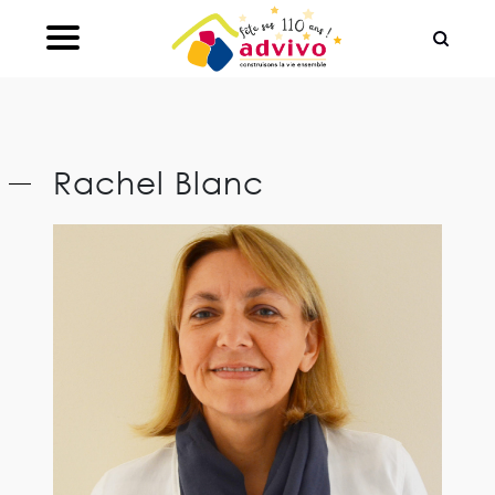
Ouvrir le Chatbot
Rachel Blanc