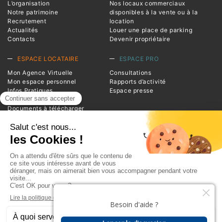
L’organisation
Nos locaux commerciaux
Notre patrimoine
disponibles à la vente ou à la
Recrutement
location
Actualités
Louer une place de parking
Contacts
Devenir propriétaire
ESPACE LOCATAIRE
ESPACE PRO
Mon Agence Virtuelle
Consultations
Mon espace personnel
Rapports d’activité
Infos Pratiques
Espace presse
Magazine Entrée
Documents à télécharger
Foire aux questions
INFORMATIONS
Advivo
1 square de la Resistance
BP 20124
38209 Vienne Cedex
Téléphone : 04 74 78 39 00
Plan du site
Glossaire
Mentions légales