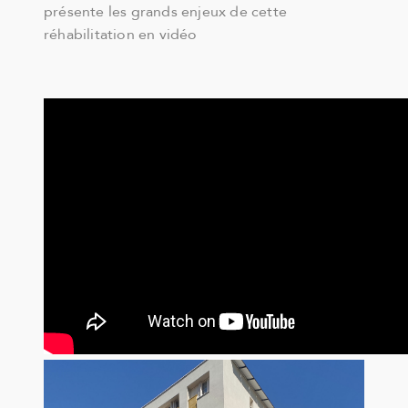
présente les grands enjeux de cette
réhabilitation en vidéo