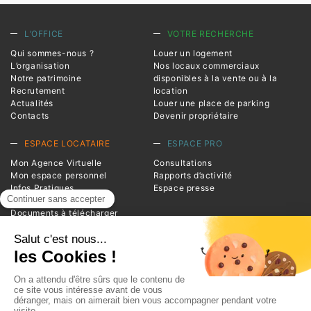
L’OFFICE
VOTRE RECHERCHE
Qui sommes-nous ?
Louer un logement
L’organisation
Nos locaux commerciaux
Notre patrimoine
disponibles à la vente ou à la
Recrutement
location
Actualités
Louer une place de parking
Contacts
Devenir propriétaire
ESPACE LOCATAIRE
ESPACE PRO
Mon Agence Virtuelle
Consultations
Mon espace personnel
Rapports d’activité
Infos Pratiques
Espace presse
Magazine Entrée
Documents à télécharger
Foire aux questions
INFORMATIONS
Advivo
1 square de la Resistance
BP 20124
38209 Vienne Cedex