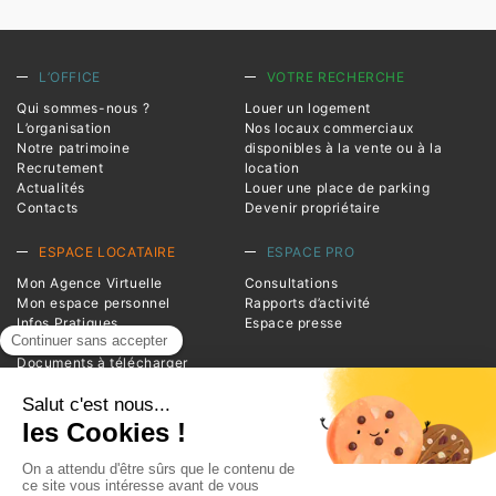
L’OFFICE
VOTRE RECHERCHE
Qui sommes-nous ?
Louer un logement
L’organisation
Nos locaux commerciaux
Notre patrimoine
disponibles à la vente ou à la
Recrutement
location
Actualités
Louer une place de parking
Contacts
Devenir propriétaire
ESPACE LOCATAIRE
ESPACE PRO
Mon Agence Virtuelle
Consultations
Mon espace personnel
Rapports d’activité
Infos Pratiques
Espace presse
Magazine Entrée
Documents à télécharger
Foire aux questions
INFORMATIONS
Advivo
1 square de la Resistance