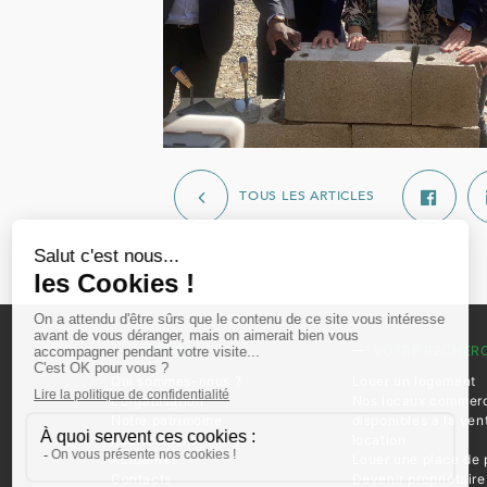
TOUS LES ARTICLES
L’OFFICE
VOTRE RECHER
Qui sommes-nous ?
Louer un logement
L’organisation
Nos locaux commer
Notre patrimoine
disponibles à la ven
Recrutement
location
Actualités
Louer une place de 
Contacts
Devenir propriétaire