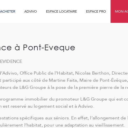
ACHETER
ADVIVO
ESPACE LOCATAIRE
ESPACE PRO
MON AG
nce à Pont-Eveque
 EVIDENCE
’Advivo, Office Public de l’Habitat, Nicolas Berthon, Direct
articipé aux côté de Martine Faita, Maire de Pont-Évêque, J
teurs de L&G Groupe à la pose de la première pierre de la 
n programme immobilier du promoteur L&G Groupe qui est co
n est reservé au logement social et à Advivo.
tations spécifiques aux séniors. En effet, l’allongement de 
lièrement l’habitat, pour une adaptation au vieillissement.