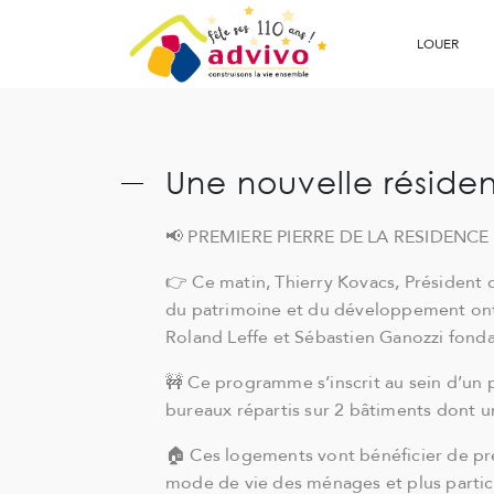
Ouvrir le Chatbot
LOUER
Une nouvelle réside
📢 PREMIERE PIERRE DE LA RESIDENCE
👉 Ce matin, Thierry Kovacs, Président d
du patrimoine et du développement ont p
Roland Leffe et Sébastien Ganozzi fonda
🚧 Ce programme s’inscrit au sein d’u
bureaux répartis sur 2 bâtiments dont u
🏠 Ces logements vont bénéficier de pres
mode de vie des ménages et plus particu