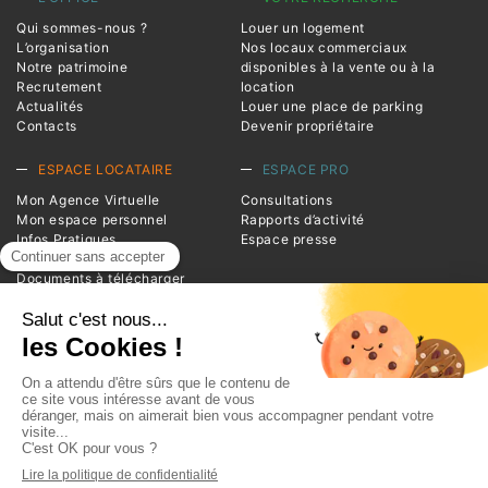
Qui sommes-nous ?
Louer un logement
L’organisation
Nos locaux commerciaux
Notre patrimoine
disponibles à la vente ou à la
Recrutement
location
Actualités
Louer une place de parking
Contacts
Devenir propriétaire
ESPACE LOCATAIRE
ESPACE PRO
Mon Agence Virtuelle
Consultations
Mon espace personnel
Rapports d’activité
Infos Pratiques
Espace presse
Magazine Entrée
Documents à télécharger
Foire aux questions
INFORMATIONS
Advivo
1 square de la Resistance
BP 20124
38209 Vienne Cedex
Téléphone : 04 74 78 39 00
Plan du site