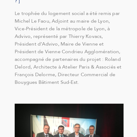
? ]
Le trophée du logement social a été remis par
Michel Le Faou, Adjoint au maire de Lyon,
Vice-Président de la métropole de Lyon, à
Advivo, représenté par Thierry Kovacs,
Président d’Advivo, Maire de Vienne et
Président de Vienne Condrieu Agglomération,
accompagné de partenaires du projet : Roland
Delord, Architecte à Atelier Paris & Associés et
François Delorme, Directeur Commercial de
Bouygues Bâtiment Sud-Est.