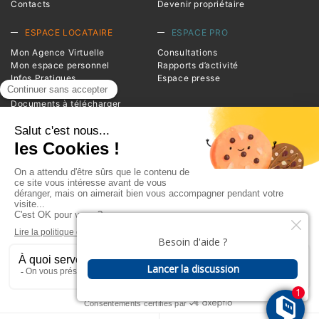
Contacts
Devenir propriétaire
ESPACE LOCATAIRE
ESPACE PRO
Mon Agence Virtuelle
Consultations
Mon espace personnel
Rapports d’activité
Infos Pratiques
Espace presse
Magazine Entrée
Documents à télécharger
Foire aux questions
INFORMATIONS
Advivo
1 square de la Resistance
BP 20124
38209 Vienne Cedex
Téléphone : 04 74 78 39 00
Plan du site
Glossaire
Mentions légales
Politique de Protection des Données
Espace réservé I Se connecter